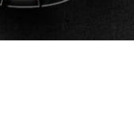
Google Bag
Schütze das Wichtigste was dein wichtigstes schützt.