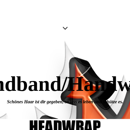
ndband/Handw
Schönes Haar ist dir gegeben, so lass es leben und schütze es.