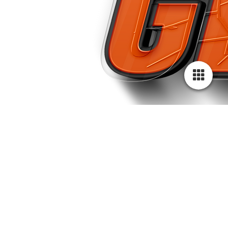
3e82c018-50f0-4073-99e4-ecee87023c97