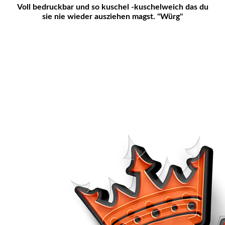
Voll bedruckbar und so kuschel -kuschelweich das du
sie nie wieder ausziehen magst. "Würg"