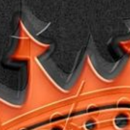
Cotton Hoodies und Shirts
Modding
Design
Merchandise
GALERIE