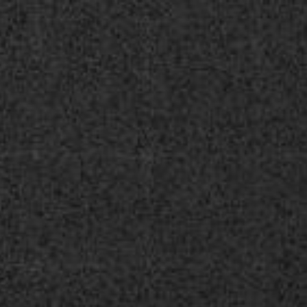
STARTSEITE
Über uns
Neuware
Custom Kleidung
Costum Zubehör