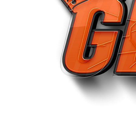
0bd1b2d6-a1aa-4d7b-818b-f9d908491331